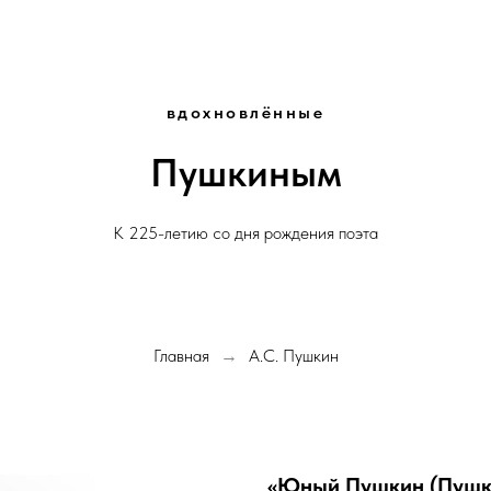
вдохновлённые
Пушкиным
К 225-летию со дня рождения поэта
Главная
А.С. Пушкин
→
«Юный Пушкин (Пушк